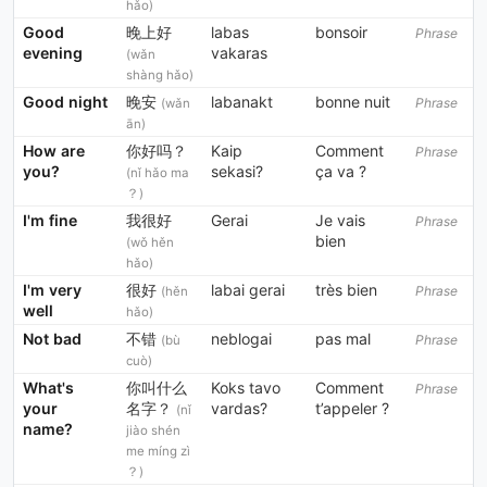
hǎo)
Good
晚上好
labas
bonsoir
Phrase
evening
vakaras
(wǎn
shàng hǎo)
Good night
晚安
labanakt
bonne nuit
Phrase
(wǎn
ān)
How are
你好吗？
Kaip
Comment
Phrase
you?
sekasi?
ça va ?
(nǐ hǎo ma
？)
I'm fine
我很好
Gerai
Je vais
Phrase
bien
(wǒ hěn
hǎo)
I'm very
很好
labai gerai
très bien
Phrase
(hěn
well
hǎo)
Not bad
不错
neblogai
pas mal
Phrase
(bù
cuò)
What's
你叫什么
Koks tavo
Comment
Phrase
your
名字？
vardas?
t’appeler ?
(nǐ
name?
jiào shén
me míng zì
？)