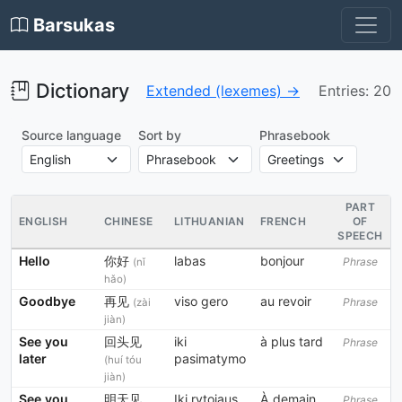
Barsukas
Dictionary
Extended (lexemes) →
Entries: 20
Source language
Sort by
Phrasebook
PART
ENGLISH
CHINESE
LITHUANIAN
FRENCH
OF
SPEECH
Hello
你好
labas
bonjour
Phrase
(nǐ
hǎo)
Goodbye
再见
viso gero
au revoir
Phrase
(zài
jiàn)
See you
回头见
iki
à plus tard
Phrase
later
pasimatymo
(huí tóu
jiàn)
See you
明天见
Iki rytojaus
À demain
Phrase