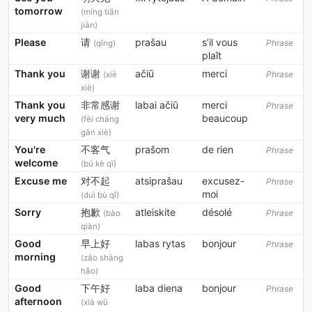
tomorrow
(míng tiān
jiàn)
Please
请
prašau
s’il vous
Phrase
(qǐng)
plaît
Thank you
谢谢
ačiū
merci
Phrase
(xiè
xiè)
Thank you
非常感谢
labai ačiū
merci
Phrase
very much
beaucoup
(fēi cháng
gǎn xiè)
You're
不客气
prašom
de rien
Phrase
welcome
(bú kè qì)
Excuse me
对不起
atsiprašau
excusez-
Phrase
moi
(duì bù qǐ)
Sorry
抱歉
atleiskite
désolé
Phrase
(bào
qiàn)
Good
早上好
labas rytas
bonjour
Phrase
morning
(zǎo shàng
hǎo)
Good
下午好
laba diena
bonjour
Phrase
afternoon
(xià wǔ